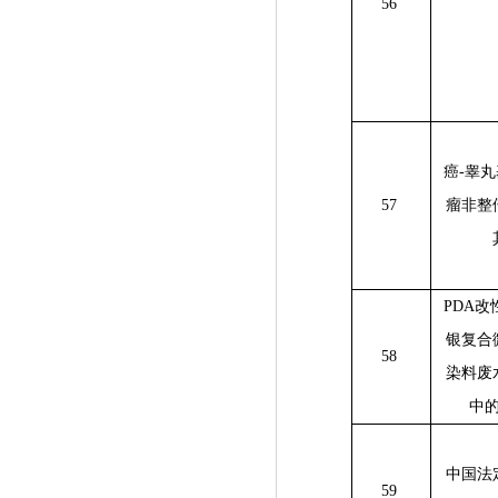
56
癌
-
睾丸
57
瘤非整
PDA
改
银复合
58
染料废
中
中国法
59