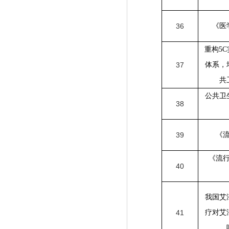
36
《医
重构
5C
37
体系，
共
公共卫
38
39
《
《流
40
我国艾
41
疗对艾