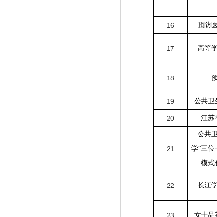
16
预防
17
高等
18
19
公共卫
20
江苏
公共
21
学
“
三位
模式
22
长江
23
女士品