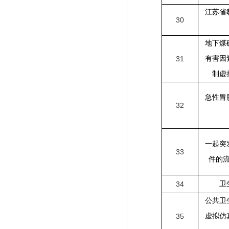
江苏省
30
地下煤
31
有害因
制虚
急性胃
32
一起突
33
件的
34
卫
公共卫
35
虚拟仿