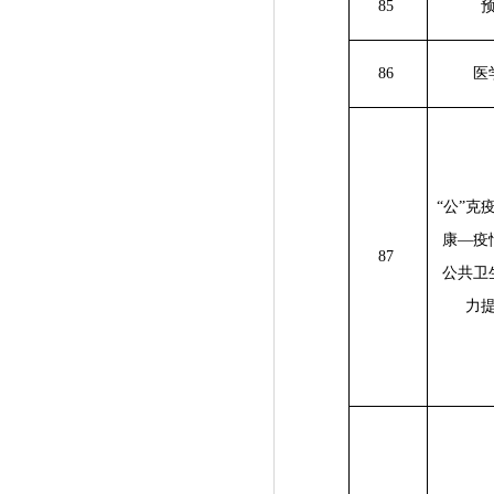
85
86
医
“公”克
康—疫
87
公共卫
力