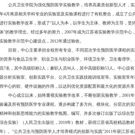
公共卫生学院为强化预防医学实验教学，培养高素质创新型人才，实
年
4
月将原相关学科专业的实验室及实验课程进行了有机整合，成立了公
进行实验教学改革，形成了
“
以人为本，以学生为主体、教师为主导，坚
体
”
的教学理念。经过多年的努力，
2007
年成为江苏省实验教学示范中心
实验教学示范中心建设点，
2012
年通过验收。
目前，中心主要承担全校所有专业、不同层次学生预防医学课程的实
的营养与食品卫生学、职业卫生与职业医学、环境卫生学、卫生毒理学、
员
7
名，其中高级职称
2
人；兼职人员
96
人，其中高级职称
53
人。中心设有
器分析实验室、创新实践平台、公共卫生实践技能训练室等。实验室常年
挥中心的软、硬件设施的作用，以达到优化资源配置和最大化的资源共享
中心成立以来，始终重视实验教学改革，不断创新实验教学，
2001
年
验遍及所有预防医学专业课程。逐步构建了多方向、模块化、分层次的实
精神和创新思维能力的实验教学氛围。编写、并多次修订出版了以综合型
综合实验》（人民卫生出版社，
2010
年）教材，获得江苏省高校精品教材
年）。
“
公共卫生与预防医学人才培养模式的创新与实践
”2011
年获江苏省