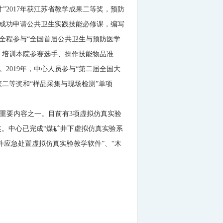
才
”2017
年获江苏省教学成果二等奖，预防
成功申请公共卫生实践技能必修课，编写
全程参与
“
全国首届公共卫生与预防医学
、培训本院参赛选手、操作技能物品准
。
2019
年，中心人员参与
“
第二届全国大
获二等奖和
“
样品采集与现场检测
”
单项
重要内容之一。目前有
3
项虚拟仿真实验
奖。中心已完成
“
煤矿井下虚拟仿真实验系
件应急处置虚拟仿真实验教学软件
”
、
“
木