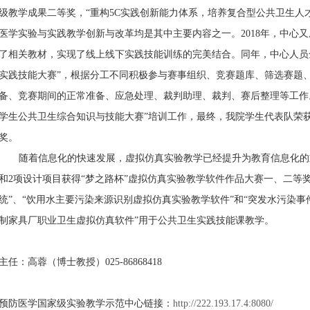
级教学成果二等奖，
“
重构
5C
实践创新能力体系，培养复合型公共卫生人
医学实验与实践教学创新与改革均是其中主要内容之一。
2018
年，中心又
了相关教材，实现了线上线下实践技能训练的完美结合。同年，中心
人员
实践技能大赛
”
，根据分工不同积极参与赛事组织、竞赛题库、筛选赛题
备、竞赛期间的正常准备、应急处理、裁判助理、裁判、赛后整理等工作
学生公共卫生综合知识与技能大赛
”
培训工作，
最终，我院学生代表队荣
奖。
随着信息化的快速发展，虚拟仿真实验教学已经提升为教育信息化的
和
2
项设计项目获得
“
梦之路杯
”
虚拟仿真实验教学软件作品大赛一、二等
统
”
、
“
饮用水主要污染来源识别虚拟仿真实验教学软件
”
和
“
突发水污染事
制家具厂职业卫生虚拟仿真软件
”
用于公共卫生实践技能课教学。
主任：高蓉（博士教授）
025-86868418
预防医学国家级实验教学示范中心链接：
http://222.193.17.4:8080/