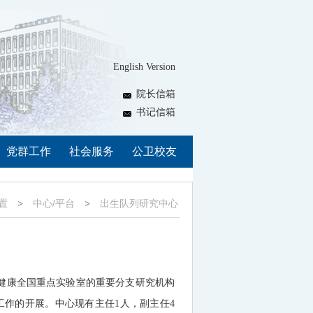
English Version
院长信箱
书记信箱
党群工作
社会服务
公卫校友
置
中心/平台
出生队列研究中心
健康全国重点实验室的重要分支研究机构
工作的开展。中心现有主任
1
人，副主任
4