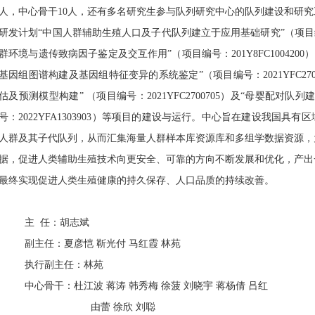
人，中心骨干10
人，还有多名研究生参与队列研究中心的队列建设和研究
研发计划“中国人群辅助生殖人口及子代队列建立于应用基础研究”（项
群环境与遗传致病因子鉴定及交互作用”（项目编号：
201Y8FC1004200
）
基因组图谱构建及基因组特征变异的系统鉴定”（项目编号：
2021YFC27
估及预测模型构建” （项目编号：
2021YFC2700705
）及“母婴配对队列
号：
2022YFA1303903
）等项目的建设与运行。中心旨在建设我国具有区
人群及其子代队列，从而汇集海量人群样本库资源库和多组学数据资源，
据，促进人类辅助生殖技术向更安全、可靠的方向不断发展和优化，产出
最终实现促进人类生殖健康的持久保存、人口品质的持续改善。
主
任：胡志斌
副主任：夏彦恺
靳光付
马红霞
林苑
执行副主任：林苑
中心骨干：杜江波
蒋涛
韩秀梅
徐菠
刘晓宇
蒋杨倩
吕红
由蕾
徐欣
刘聪