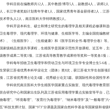
学科目前在编教师共
12
人，其中教授
/
博导
5
人，副教授
4
人，讲师
2
人
人，长江学者奖励计划青年学者
1
人，国家优秀青年基金获得者
2
人，江苏省
技术带头人
2
人，南京医科大学特聘教授
2
人。
学科开设本科生、硕士和博士研究生的毒理学及相关课程必修课和选
卫生毒理学、现代毒理学、环境与健康、生殖医学等。主编全国统编教材
术》、《生殖医学》、《生殖健康》和《医学百科全书
-
毒理学分卷》等
国家级精品资源共享课程，生殖医学是国家示范性开放课程。近五年，主
级教学成果二等奖
1
项、江苏省高等教育教学成果特等奖和一等奖各
1
项；
学科每年招收卫生毒理学和劳动卫生与环境卫生学专业博士生
5-6
名
生荣获江苏省优秀本科毕业论文（团体）奖
8
次，获江苏省大学生创新项
项，江苏省优秀博士论文
4
篇，优秀硕士论文
5
篇。获国际性和全国性学术
学科依托南京医科大学生殖医学国家重点实验室、现代毒理学教育部
联合研究中心和国家出生队列及江苏省应用毒理学重点实验室等平台，已形
物毒理”、“环境毒理”、“发育行为毒理学”、“纳米毒理学”及“一般毒理
五”科技支撑计划、国家“
973
”分课题及国家自然科学基金等国家级和省级