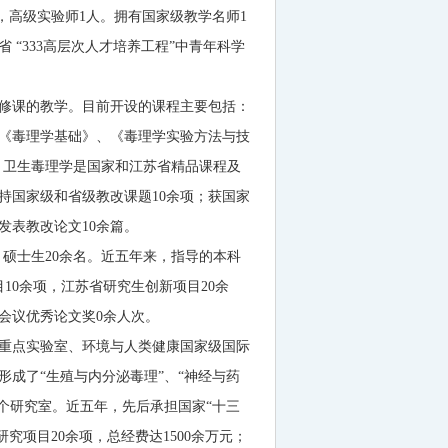
，高级实验师
1
人。拥有国家级教学名师
1
 “
333
高层次人才培养工程”中青年科学
修课的教学。目前开设的课程主要包括：
《毒理学基础》、《毒理学实验方法与技
。卫生毒理学是国家和江苏省精品课程及
持国家级和省级教改课题
10
余项；获国家
发表教改论文
10
余篇。
，硕士生
20
余名。近五年来，指导的本科
目
10
余项，江苏省研究生创新项目
20
余
会议优秀论文奖
0
余人次。
重点实验室、环境与人类健康国家级国际
成了“生殖与内分泌毒理”、“神经与药
”六个研究室。近五年，先后承担国家“十三
研究项目
20
余项，总经费达
1500
余万元；