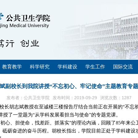
教育教学
科学研究
学科建设
学生工作
国际交流
斌副校长到我院讲授“不忘初心、牢记使命”主题教育专
发布者：公共卫生学院
发布时间：2019-09-29
浏览次数：
1287
校长胡志斌教授在至诚楼三楼报告厅
结合当前正在开展的“不忘
讲授了一堂题为“从学科发展看担当与使命”的专题党课。
守初心、担使命，找差距、抓落实”的理论内涵，回顾了
85
年来公
业、砥砺奋进的奋斗历程。胡校长指出，学院目前正处于学科建设