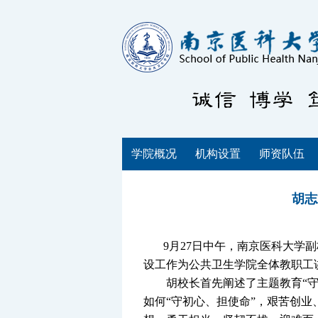
学院概况
机构设置
师资队伍
胡志
9
月
27
日中午，南京医科大学副
设工作
为公共卫生学院全体教职工
胡校长首先阐述了主题教育“
如何“守初心、担使命”，艰苦创