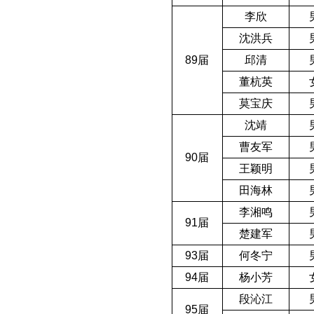
李欣
沈洪兵
89
届
邱清
董杭英
莫宝庆
沈靖
曹友军
90
届
王颖明
田海林
李湘鸣
91
届
楚建军
93
届
何冬宁
94
届
杨小芳
段沁江
95
届