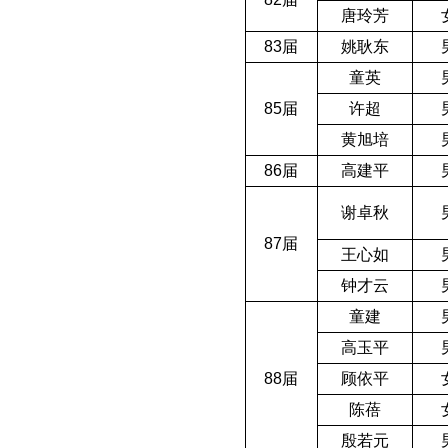
唐玲芳
83
届
姚耿东
童英
85
届
许超
黄旭培
86
届
高建平
谢卓秋
87
届
王心如
钟才云
童建
高玉平
88
届
顾依平
陈蓓
殷若元