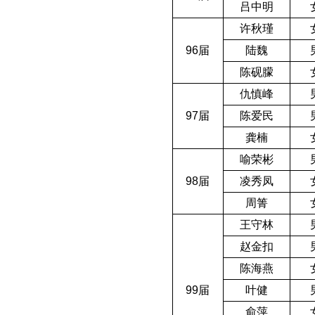
吕中明
许秋瑾
96
届
陆魏
陈砚朦
仇慎峰
97
届
陈爱民
龚楠
喻荣彬
98
届
凌秀凤
周箐
王守林
赵金扣
陈海燕
99
届
叶健
俞萍