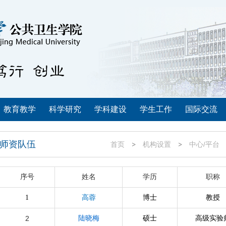
教育教学
科学研究
学科建设
学生工作
国际交流
师资队伍
首页
机构设置
中心/平台
序号
姓名
学历
职称
1
高蓉
博士
教授
2
陆晓梅
硕士
高级实验