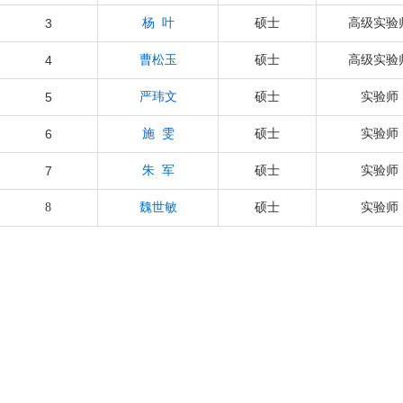
3
杨 叶
硕士
高级实验
4
曹松玉
硕士
高级实验
5
严玮文
硕士
实验师
6
施 雯
硕士
实验师
7
朱 军
硕士
实验师
8
魏世敏
硕士
实验师