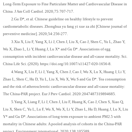
Long-Term Exposure to Fine Particulate Matter and Cardiovascular Disease in
China. J Am Coll Cardiol. 2020;75:707-717.
2.Gu D*, et al. Chinese guideline on healthy lifestyle to prevent
cardiometabolic diseases. Zhonghua yu fang yi xue za zhi [Chinese journal of
preventive medicine]. 2020;54:256-277.
3.Xia X, Liu F, Yang X, Li J, Chen J, Liu X, Cao J, Shen C, Yu L, Zhao Y,
Wu X, Zhao L, Li Y, Huang J, Lu X* and Gu D*. Associations of egg
consumption with incident cardiovascular disease and all-cause mortality. Sci.
China Life Sci. (2020). https://doi.org/10.1007/s11427-020-1656-8.
4.Wang X, Liu F, Li J, Yang X, Chen J, Cao J, Wu X, Lu X, Huang J, Li Y,
Zhao L, Shen C, Hu D, Yu L, Liu X, Wu X, Wu S and Gu D*. Tea consumption
and the risk of atherosclerotic cardiovascular disease and all-cause mortality:
The China-PAR project. Eur J Prev Cardiol. 2020:2047487319894685.
5.Yang X, Liang F, Li J, Chen J, Liu F, Huang K, Cao J, Chen S, Xiao Q,
Liu X, Shen C, Yu L, Lu F, Wu X, Wu X, Li Y, Zhao L, Hu D, Huang J, Lu X, Liu
Y* and Gu D*. Associations of long-term exposure to ambient PM2.5 with
mortality in Chinese adults: A pooled analysis of cohorts in the China-PAR
project. Environment international. 2020;138:105589.