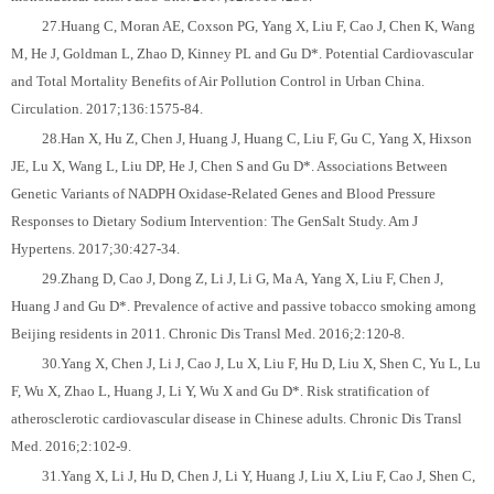
27.Huang C, Moran AE, Coxson PG, Yang X, Liu F, Cao J, Chen K, Wang
M, He J, Goldman L, Zhao D, Kinney PL and Gu D*. Potential Cardiovascular
and Total Mortality Benefits of Air Pollution Control in Urban China.
Circulation. 2017;136:1575-84.
28.Han X, Hu Z, Chen J, Huang J, Huang C, Liu F, Gu C, Yang X, Hixson
JE, Lu X, Wang L, Liu DP, He J, Chen S and Gu D*. Associations Between
Genetic Variants of NADPH Oxidase-Related Genes and Blood Pressure
Responses to Dietary Sodium Intervention: The GenSalt Study. Am J
Hypertens. 2017;30:427-34.
29.Zhang D, Cao J, Dong Z, Li J, Li G, Ma A, Yang X, Liu F, Chen J,
Huang J and Gu D*. Prevalence of active and passive tobacco smoking among
Beijing residents in 2011. Chronic Dis Transl Med. 2016;2:120-8.
30.Yang X, Chen J, Li J, Cao J, Lu X, Liu F, Hu D, Liu X, Shen C, Yu L, Lu
F, Wu X, Zhao L, Huang J, Li Y, Wu X and Gu D*. Risk stratification of
atherosclerotic cardiovascular disease in Chinese adults. Chronic Dis Transl
Med. 2016;2:102-9.
31.Yang X, Li J, Hu D, Chen J, Li Y, Huang J, Liu X, Liu F, Cao J, Shen C,