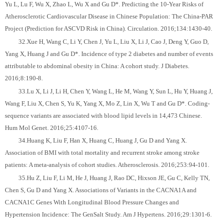
Yu L, Lu F, Wu X, Zhao L, Wu X and Gu D*. Predicting the 10-Year Risks of
Atherosclerotic Cardiovascular Disease in Chinese Population: The China-PAR
Project (Prediction for ASCVD Risk in China). Circulation. 2016;134:1430-40.
32.Xue H, Wang C, Li Y, Chen J, Yu L, Liu X, Li J, Cao J, Deng Y, Guo D,
Yang X, Huang J and Gu D*. Incidence of type 2 diabetes and number of events
attributable to abdominal obesity in China: A cohort study. J Diabetes.
2016;8:190-8.
33.Lu X, Li J, Li H, Chen Y, Wang L, He M, Wang Y, Sun L, Hu Y, Huang J,
Wang F, Liu X, Chen S, Yu K, Yang X, Mo Z, Lin X, Wu T and Gu D*. Coding-
sequence variants are associated with blood lipid levels in 14,473 Chinese.
Hum Mol Genet. 2016;25:4107-16.
34.Huang K, Liu F, Han X, Huang C, Huang J, Gu D and Yang X.
Association of BMI with total mortality and recurrent stroke among stroke
patients: A meta-analysis of cohort studies. Atherosclerosis. 2016;253:94-101.
35.Hu Z, Liu F, Li M, He J, Huang J, Rao DC, Hixson JE, Gu C, Kelly TN,
Chen S, Gu D and Yang X. Associations of Variants in the CACNA1A and
CACNA1C Genes With Longitudinal Blood Pressure Changes and
Hypertension Incidence: The GenSalt Study. Am J Hypertens. 2016;29:1301-6.