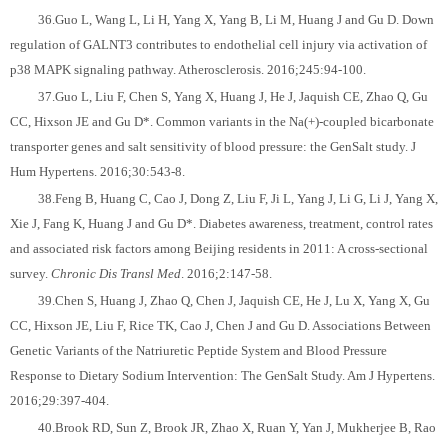
36.Guo L, Wang L, Li H, Yang X, Yang B, Li M, Huang J and Gu D. Down
regulation of GALNT3 contributes to endothelial cell injury via activation of
p38 MAPK signaling pathway. Atherosclerosis. 2016;245:94-100.
37.Guo L, Liu F, Chen S, Yang X, Huang J, He J, Jaquish CE, Zhao Q, Gu
CC, Hixson JE and Gu D*. Common variants in the Na(+)-coupled bicarbonate
transporter genes and salt sensitivity of blood pressure: the GenSalt study. J
Hum Hypertens. 2016;30:543-8.
38.Feng B, Huang C, Cao J, Dong Z, Liu F, Ji L, Yang J, Li G, Li J, Yang X,
Xie J, Fang K, Huang J and Gu D*. Diabetes awareness, treatment, control rates
and associated risk factors among Beijing residents in 2011: A cross-sectional
survey.
Chronic Dis Transl Med
. 2016;2:147-58.
39.Chen S, Huang J, Zhao Q, Chen J, Jaquish CE, He J, Lu X, Yang X, Gu
CC, Hixson JE, Liu F, Rice TK, Cao J, Chen J and Gu D. Associations Between
Genetic Variants of the Natriuretic Peptide System and Blood Pressure
Response to Dietary Sodium Intervention: The GenSalt Study. Am J Hypertens.
2016;29:397-404.
40.Brook RD, Sun Z, Brook JR, Zhao X, Ruan Y, Yan J, Mukherjee B, Rao