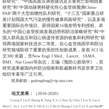
联研究”、“中国高血压调查随访及主要死亡影响因素
研究”和“中国动脉粥样硬化性心血管病预测
China-
PAR”
两个大型前瞻性队列研究、“十三五”国家重点研
发计划我国大气污染的慢性健康风险研究”，以及多项
重要国际合作项目。获得国家
16
项发明专利授权、牵
头的“中国心血管疾病发展趋势和防治策略研究”和“中
国人群高血压和冠心病遗传资源的收集和利用研究”获
得两项国家科技进步二等奖。在心血管病因学和防治
研究领域取得了重要的系统性创新成果，发表
SCI
论
文
300
余篇，含
New Engl J Med
、
Lancet
、
JAMA
、
BMJ
、
Nat Genet
等杂志；主编《预防心脏病学》，其
研究成果被国内外防治指南和权威教科书及世界卫生
组织专著等广泛引用。
联系邮箱：gudongfeng@vip.sina.com
论文发表：
（
2016-2020
）
1.Liang F, Liu F, Huang K, Yang X, Li J, Xiao Q, Chen J, Liu X, Cao J,
Shen C, Yu L, Lu F, Wu X, Wu X, Li Y, Hu D, Huang J, Liu Y, Lu X and
Gu D
*.