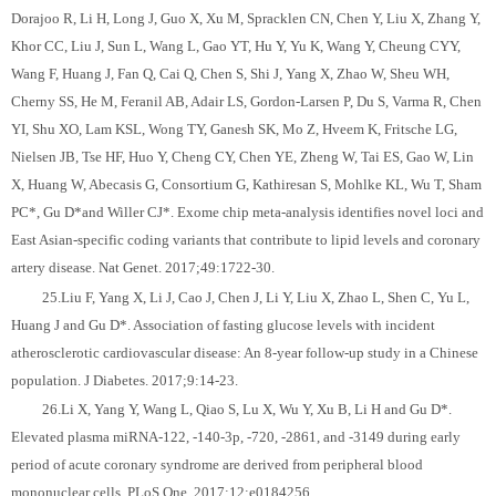
Dorajoo R, Li H, Long J, Guo X, Xu M, Spracklen CN, Chen Y, Liu X, Zhang Y,
Khor CC, Liu J, Sun L, Wang L, Gao YT, Hu Y, Yu K, Wang Y, Cheung CYY,
Wang F, Huang J, Fan Q, Cai Q, Chen S, Shi J, Yang X, Zhao W, Sheu WH,
Cherny SS, He M, Feranil AB, Adair LS, Gordon-Larsen P, Du S, Varma R, Chen
YI, Shu XO, Lam KSL, Wong TY, Ganesh SK, Mo Z, Hveem K, Fritsche LG,
Nielsen JB, Tse HF, Huo Y, Cheng CY, Chen YE, Zheng W, Tai ES, Gao W, Lin
X, Huang W, Abecasis G, Consortium G, Kathiresan S, Mohlke KL, Wu T, Sham
PC*, Gu D*and Willer CJ*. Exome chip meta-analysis identifies novel loci and
East Asian-specific coding variants that contribute to lipid levels and coronary
artery disease. Nat Genet. 2017;49:1722-30.
25.Liu F, Yang X, Li J, Cao J, Chen J, Li Y, Liu X, Zhao L, Shen C, Yu L,
Huang J and Gu D*. Association of fasting glucose levels with incident
atherosclerotic cardiovascular disease: An 8-year follow-up study in a Chinese
population. J Diabetes. 2017;9:14-23.
26.Li X, Yang Y, Wang L, Qiao S, Lu X, Wu Y, Xu B, Li H and Gu D*.
Elevated plasma miRNA-122, -140-3p, -720, -2861, and -3149 during early
period of acute coronary syndrome are derived from peripheral blood
mononuclear cells. PLoS One. 2017;12:e0184256.