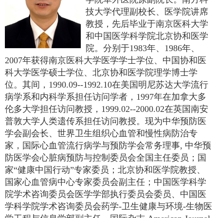
技大学代理副校长、医学院讲席
教授，先后毕业于南京医科大学
和中国医学科学院北京协和医学
院。分别于
1983
年、
1986
年、
2007
年获得南京医科大学医学学士学位、中国协和医
科大学医学硕士学位、北京协和医学院理学博士学
位。其间，
1990.09--1992.10
在美国明尼苏达大学流行
病学系和内科学系担任访问学者，
1997
年在加拿大多
伦多大学担任访问教授，
1999.02--2000.02
在英国南安
普敦大学人类遗传系担任访问教授。现为中华预防医
学会副会长、世界卫生组织心血管和慢性病防治专
家，国际心血管流行病学与预防学会常务理事
,
中华预
防医学会心脏病预防与控制委员会全国主任委员；国
家“健康中国行动”专家委员；北京协和医学院教授、
国家心血管病中心专家委员会副主任；中国医学科学
院学术咨询委员会医学学部执行委员会委员、中国医
学科学院学术咨询委员会药学
-
卫生健康与环境
-
生物医