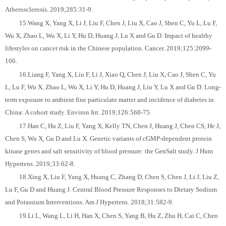
Atherosclerosis. 2019;285:31-9.
15.Wang X, Yang X, Li J, Liu F, Chen J, Liu X, Cao J, Shen C, Yu L, Lu F,
Wu X, Zhao L, Wu X, Li Y, Hu D, Huang J, Lu X and Gu D. Impact of healthy
lifestyles on cancer risk in the Chinese population. Cancer. 2019;125:2099-
106.
16.Liang F, Yang X, Liu F, Li J, Xiao Q, Chen J, Liu X, Cao J, Shen C, Yu
L, Lu F, Wu X, Zhao L, Wu X, Li Y, Hu D, Huang J, Liu Y, Lu X and Gu D. Long-
term exposure to ambient fine particulate matter and incidence of diabetes in
China: A cohort study. Environ Int. 2019;126:568-75.
17.Han C, Hu Z, Liu F, Yang X, Kelly TN, Chen J, Huang J, Chen CS, He J,
Chen S, Wu X, Gu D and Lu X. Genetic variants of cGMP-dependent protein
kinase genes and salt sensitivity of blood pressure: the GenSalt study. J Hum
Hypertens. 2019;33:62-8.
18.Xing X, Liu F, Yang X, Huang C, Zhang D, Chen S, Chen J, Li J, Liu Z,
Lu F, Gu D and Huang J. Central Blood Pressure Responses to Dietary Sodium
and Potassium Interventions. Am J Hypertens. 2018;31:582-9.
19.Li L, Wang L, Li H, Han X, Chen S, Yang B, Hu Z, Zhu H, Cai C, Chen