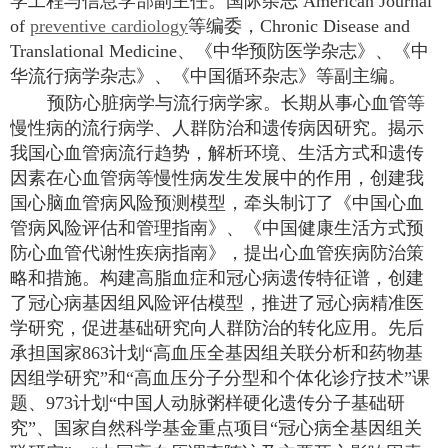
学工程与信息学部副主任。国际杂志
American Journal
of
preventive cardiology
等编委，
Chronic Disease and
Translational Medicine
、《中华预防医学杂志》、《中
华流行病学杂志》、《中国循环杂志》等副主编。
预防心脏病学与流行病学家。长期从事心血管等
慢性病的流行病学、人群防治和遗传病因研究。揭示
我国心血管病流行趋势，解析环境、生活方式和遗传
因素在心血管病等慢性病发生发展中的作用，创建我
国心脑血管病风险预测模型，牵头制订了《中国心血
管病风险评估和管理指南》、《中国健康生活方式预
防心血管代谢性疾病指南》，提出心血管疾病防治策
略和措施。构建高脂血症和冠心病遗传特征谱，创建
了冠心病基因组风险评估模型，推进了冠心病精准医
学研究，促进基础研究向人群防治的转化应用。先后
承担国家
863
计划“高血压全基因组关联分析和药物基
因组学研究”和“高血压分子分型和个体化诊疗技术”课
题、
973
计划“中国人动脉粥样硬化遗传分子基础研
究”、国家自然科学基金重点项目“冠心病全基因组关