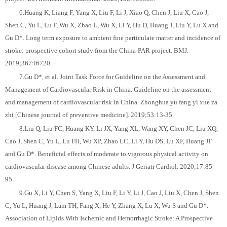
6.Huang K, Liang F, Yang X, Liu F, Li J, Xiao Q, Chen J, Liu X, Cao J,
Shen C, Yu L, Lu F, Wu X, Zhao L, Wu X, Li Y, Hu D, Huang J, Liu Y, Lu X and
Gu D*. Long term exposure to ambient fine particulate matter and incidence of
stroke: prospective cohort study from the China-PAR project. BMJ.
2019;367:l6720.
7.Gu D*, et al. Joint Task Force for Guideline on the Assessment and
Management of Cardiovascular Risk in China. Guideline on the assessment
and management of cardiovascular risk in China. Zhonghua yu fang yi xue za
zhi [Chinese journal of preventive medicine]. 2019;53:13-35.
8.Liu Q, Liu FC, Huang KY, Li JX, Yang XL, Wang XY, Chen JC, Liu XQ,
Cao J, Shen C, Yu L, Lu FH, Wu XP, Zhao LC, Li Y, Hu DS, Lu XF, Huang JF
and Gu D*. Beneficial effects of moderate to vigorous physical activity on
cardiovascular disease among Chinese adults. J Geriatr Cardiol. 2020;17:85-
95.
9.Gu X, Li Y, Chen S, Yang X, Liu F, Li Y, Li J, Cao J, Liu X, Chen J, Shen
C, Yu L, Huang J, Lam TH, Fang X, He Y, Zhang X, Lu X, Wu S and Gu D*.
Association of Lipids With Ischemic and Hemorrhagic Stroke: A Prospective