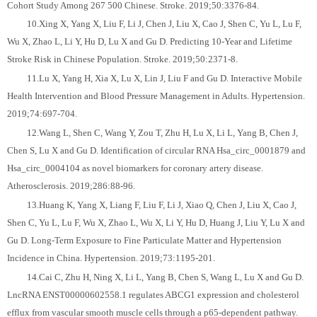
Cohort Study Among 267 500 Chinese. Stroke. 2019;50:3376-84.
10.Xing X, Yang X, Liu F, Li J, Chen J, Liu X, Cao J, Shen C, Yu L, Lu F,
Wu X, Zhao L, Li Y, Hu D, Lu X and Gu D. Predicting 10-Year and Lifetime
Stroke Risk in Chinese Population. Stroke. 2019;50:2371-8.
11.Lu X, Yang H, Xia X, Lu X, Lin J, Liu F and Gu D. Interactive Mobile
Health Intervention and Blood Pressure Management in Adults. Hypertension.
2019;74:697-704.
12.Wang L, Shen C, Wang Y, Zou T, Zhu H, Lu X, Li L, Yang B, Chen J,
Chen S, Lu X and Gu D. Identification of circular RNA Hsa_circ_0001879 and
Hsa_circ_0004104 as novel biomarkers for coronary artery disease.
Atherosclerosis. 2019;286:88-96.
13.Huang K, Yang X, Liang F, Liu F, Li J, Xiao Q, Chen J, Liu X, Cao J,
Shen C, Yu L, Lu F, Wu X, Zhao L, Wu X, Li Y, Hu D, Huang J, Liu Y, Lu X and
Gu D. Long-Term Exposure to Fine Particulate Matter and Hypertension
Incidence in China. Hypertension. 2019;73:1195-201.
14.Cai C, Zhu H, Ning X, Li L, Yang B, Chen S, Wang L, Lu X and Gu D.
LncRNA ENST00000602558.1 regulates ABCG1 expression and cholesterol
efflux from vascular smooth muscle cells through a p65-dependent pathway.