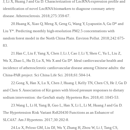
J, Li X, Huang J and Gu D. Characterization of LncRNA expression profile and
identification of novel LncRNA biomarkers to diagnose coronary artery
disease. Atherosclerosis. 2018;275:359-67.
20.Huang K, Xiao Q, Meng X, Geng G, Wang Y, Lyapustin A, Gu D* and
Liu Y*. Predicting monthly high-resolution PM2.5 concentrations with
random forest model in the North China Plain. Environ Pollut. 2018;242:675-
83.
21.Han C, Liu F, Yang X, Chen J, Li J, Cao J, Li Y, Shen C, Yu L, Liu Z,
Wu X, Zhao L, Hu D, Lu X, Wu X and Gu D*. Ideal cardiovascular health and
incidence of atherosclerotic cardiovascular disease among Chinese adults: the
China-PAR project. Sci China Life Sci. 2018;61:504-14.
22.Gong X, Han X, Lu X, Chen J, Huang J, Kelly TN, Chen CS, He J, Gu D
and Chen S. Association of Kir genes with blood pressure responses to dietary
sodium intervention: the GenSalt study. Hypertens Res. 2018;41:1045-53.
23.Wang L, Li H, Yang B, Guo L, Han X, Li L, Li M, Huang J and Gu D.
The Hypertension Risk Variant Rs820430 Functions as an Enhancer of
SLC4A7. Am J Hypertens. 2017;30:202-8.
24.Lu X, Peloso GM, Liu DJ, Wu Y, Zhang H, Zhou W, Li J, Tang CS,