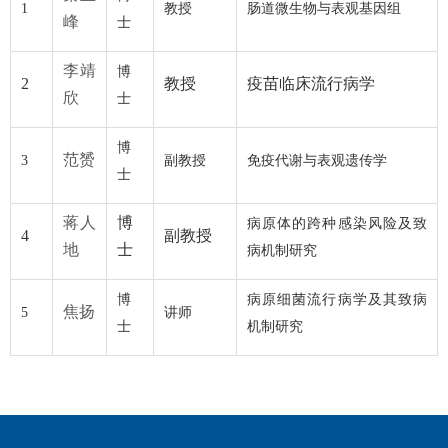
1
教授
肠道微生物与表观基因组
峰
士
李靖
博
2
教授
疫苗临床流行病学
欣
士
博
范赟
3
副教授
免疫代谢与表观遗传学
士
蒋人
博
病原体的跨种感染风险及致
4
副教授
地
士
病机制研究
博
病原细菌流行病学及其致病
焦扬
5
讲师
士
机制研究