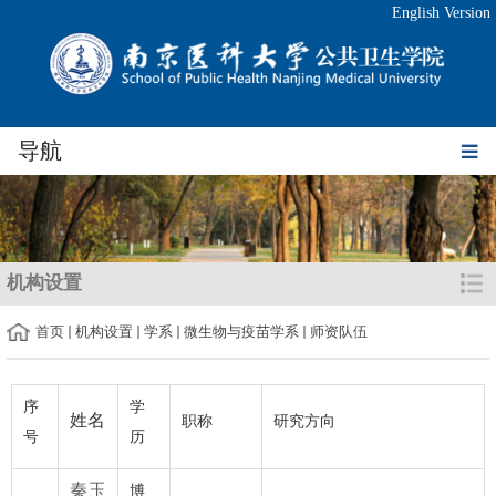
English Version
导航
机构设置
首页
机构设置
学系
微生物与疫苗学系
师资队伍
序
学
姓名
职称
研究方向
号
历
秦玉
博