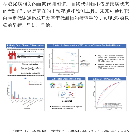
型糖尿病相关的血浆代谢图谱。血浆代谢物不仅是疾病状态
的
“
镜子
”
，更是潜在的干预靶点和预测工具。未来可通过靶
向特定代谢通路或开发基于代谢物的筛查手段，实现
2
型糖尿
病的早筛、早防、早治。
我院尹先勇教授、东芬兰大学
Markku Laakso
教授为本论