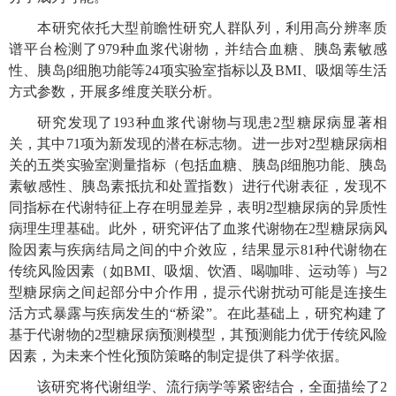
本研究依托大型前瞻性研究人群队列，利用高分辨率质
谱平台检测了
979
种血浆代谢物，并结合血糖、胰岛素敏感
性、胰岛
β
细胞功能等
24
项实验室指标以及
BMI
、吸烟等生活
方式参数，开展多维度关联分析。
研究发现了
193
种血浆代谢物与现患
2
型糖尿病显著相
关，其中
71
项为新发现的潜在标志物。进一步对
2
型糖尿病相
关的五类实验室测量指标（包括血糖、胰岛
β
细胞功能、胰岛
素敏感性、胰岛素抵抗和处置指数）进行代谢表征，发现不
同指标在代谢特征上存在明显差异，表明
2
型糖尿病的异质性
病理生理基础。此外，研究评估了血浆代谢物在
2
型糖尿病风
险因素与疾病结局之间的中介效应，结果显示
81
种代谢物在
传统风险因素（如
BMI
、吸烟、饮酒、喝咖啡、运动等）与
2
型糖尿病之间起部分中介作用，提示代谢扰动可能是连接生
活方式暴露与疾病发生的
“
桥梁
”
。在此基础上，研究构建了
基于代谢物的
2
型糖尿病预测模型，其预测能力优于传统风险
因素，为未来个性化预防策略的制定提供了科学依据。
该研究将代谢组学、流行病学等紧密结合，全面描绘了
2