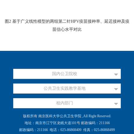
图
2
基于广义线性模型的两组第二针
HPV
疫苗接种率、延迟接种及疫
苗信心水平对比
国内公卫院校
公共卫生实践教学基地
校内部门
版权所有 南京医科大学公共卫生学院 ,All Right Reserved.
地址：南京市江宁区龙眠大道101号 邮政编码：211166
邮政编码：211166 电话：025-86868409 传真：025-86868499