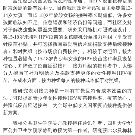
宫颈癌是我国女性高发恶性肿瘤，而
HPV
疫苗
接种
是预
防宫颈癌的最有效手段。目前我国政府补贴项目主要覆盖
13-
14
岁女孩，
而
15-18
岁年龄段女孩的接种率长期偏低。许多女
孩面临认知不足、信息错误和经济负担等问题，而社区支持
对于解决这些问题至关重要。研究采用随机对照试验设计，
将
15-18
岁未接种
HPV
疫苗的女孩随机分至接力种组（享受首
针疫苗补贴，并可选择撰写鼓励明信片或捐款支持后续接种
者）和对照组（按市场价自费接种）。相较于对照组，接力
种组显著提高了
15-18
岁青少年女孩的
HPV
疫苗接种率及疫苗
信心，并降低了疫苗延迟接种。接力种组的接种者中，大部
分人撰写了社群明信片及捐款支持更多的女性接种
HPV
疫
苗。在成本方面，接力种组每人的接种成本低于对照组。
该研究表明接力种是一种有前景且符合成本效益的方
法，可以提高青少年女性接种
HPV
疫苗接种率、疫苗信心，
并降低疫苗延迟接种，为全球中低收入国家疫苗接种提供创
新方案。
我校公共卫生学院吴丹教授担任通讯作者，
四川大学华
西公共卫生学院李静副教授为第一作者。研究获比尔及梅林