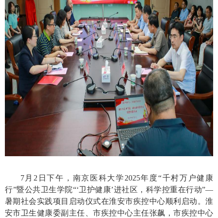
7
月
2
日下午，南京医科大学
2025
年度“千村万户健康
行”暨公共卫生学院“‘卫护健康’进社区，科学控重在行动”—
暑期社会实践项目启动仪式在淮安市疾控中心顺利启动。淮
安市卫生健康委副主任、市疾控中心主任张飙，市疾控中心