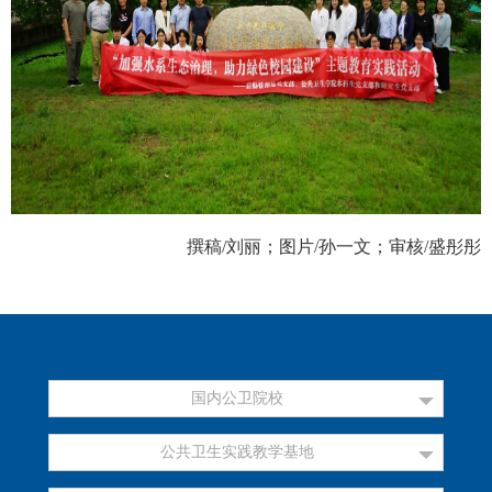
撰稿
/
刘丽；图片
/
孙一文；审核
/
盛彤彤
国内公卫院校
公共卫生实践教学基地