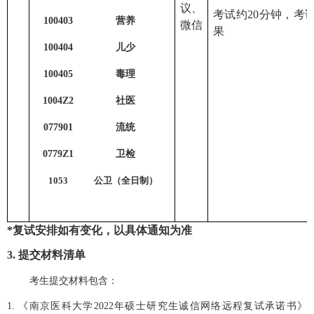
议
、
考试约
2
0
分钟
，
考
100403
营养
微信
果
100404
儿少
100405
毒理
1004Z2
社医
077901
流统
0779Z1
卫检
1053
公卫（全日制）
*
复试安排如有变化，以具体通知为准
3
.
提交材料清单
考生提交材料包含：
1. 《南京医科大学2022年硕士研究生诚信网络远程复试承诺书》