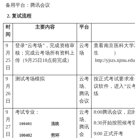
备用平台
：
腾讯会议
2.
复试流程
时
主要内容
平台
间
9
登录
“
云考场
”，
完成资格审
云考
查看南京医科大学
2
月
核
；
完成云考场所有资料上
场
生）
2
5
传（
9
月
25
日
18
点前完成）
http://yjszs.njmu.ed
日
9
测试考场
模拟
云考
按正式考试要求准
月
场
、
议软件，进入“
云考
2
6
腾讯
练
日
会议
9
考试专业：
云考
8
:
0
0
腾讯会议
，启封
月
场
、
8
:
30
开始
按照候考官
100401
流统
2
7
腾讯
9
:
00
正式
开考
日
会
100402
劳环