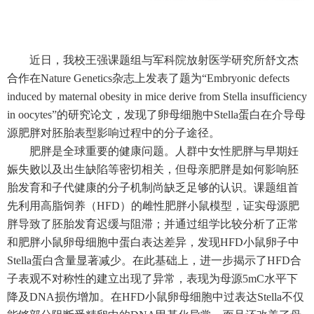
近日，我校王强课题组与军科院放射医学研究所舒文杰
合作在
Nature Genetics
杂志上发表了题为“
Embryonic defects
induced by maternal obesity in mice derive from Stella insufficiency
in oocytes
”的研究论文，发现了卵母细胞中
Stella
蛋白在介导母
源肥胖对胚胎表型影响过程中的分子途径。
肥胖是全球重要的健康问题。人群中女性肥胖与早期妊
娠失败以及出生缺陷等密切相关，但母亲肥胖是如何影响胚
胎发育和子代健康的分子机制尚缺乏足够的认识。课题组首
先利用高脂饲养（
HFD
）的雌性肥胖小鼠模型，证实母源肥
胖导致了胚胎发育迟缓与阻滞；并通过组学比较分析了正常
和肥胖小鼠卵母细胞中蛋白表达差异，发现
HFD
小鼠卵子中
Stella
蛋白含量显著减少。在此基础上，进一步揭示了
HFD
合
子表观不对称性的建立出现了异常，表现为母源
5mC
水平下
降及
DNA
损伤增加。在
HFD
小鼠卵母细胞中过表达
Stella
不仅