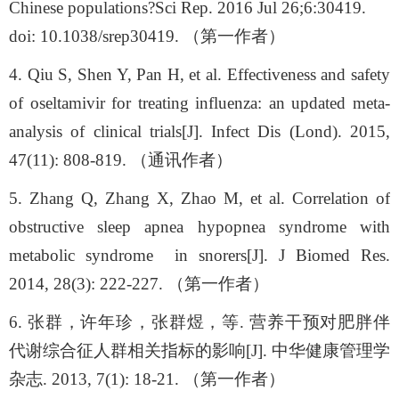
Chinese populations?Sci Rep. 2016 Jul 26;6:30419.
doi: 10.1038/srep30419.
（第一作者）
4. Qiu S, Shen Y, Pan H, et al. Effectiveness and safety
of oseltamivir for treating influenza: an updated meta-
analysis of clinical trials[J]. Infect Dis (Lond). 2015,
47(11): 808-819.
（通讯作者）
5. Zhang Q, Zhang X, Zhao M, et al. Correlation of
obstructive sleep apnea hypopnea syndrome with
metabolic syndrome
in snorers[J]. J Biomed Res.
2014, 28(3): 222-227.
（第一作者）
6.
张群，许年珍，张群煜，等
.
营养干预对肥胖伴
代谢综合征人群相关指标的影响
[J].
中华健康管理学
杂志
. 2013, 7(1): 18-21.
（第一作者）