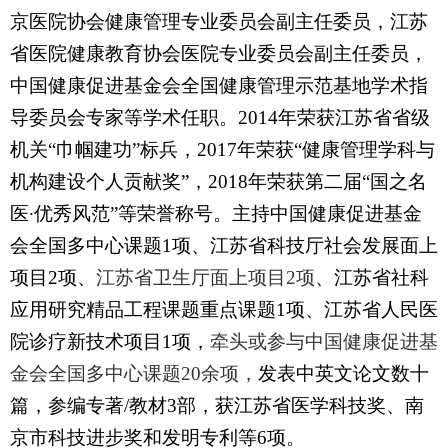
京医院协会健康管理专业委员会副主任委员，江苏
省医院健康教育协会医院专业委员会副主任委员，
中国健康促进基金会全国健康管理示范基地学术指
导委员会专家
等学术任职。
2014
年荣获
江苏省省级
机关
“
巾帼建功
”
标兵，
2017
年荣获
“
健康管理学科与
机构建设个人贡献奖
”
，
2018
年荣获
第二届
“
国之名
医
∙
优秀风范
”
等
荣誉称号。主持中国健康促进基金
会全国多中心课题
1
项、江苏省科技厅社会发展面上
项目
2
项、
江苏省卫生厅面上项目
2
项
、江苏省社科
应用研究精品工程课题重点课题
1
项、江苏省人民医
院诊疗新技术项目
1
项，
牵头或参与中国健康促进基
金会全国多中心课题
20
余项，
发表中英文论文数十
篇，参编专著
/
教材
3
部，获江苏省医学科技奖、南
京市科技进步奖和发明专利等
6
项。