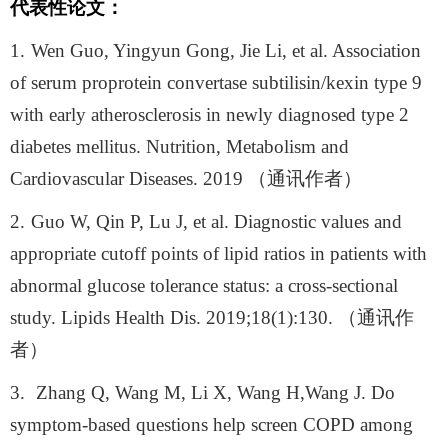
代表性论文：
1.
Wen Guo, Yingyun Gong, Jie Li, et al. Association
of serum proprotein convertase subtilisin/kexin type 9
with early atherosclerosis in newly diagnosed type 2
diabetes mellitus. Nutrition, Metabolism and
Cardiovascular Diseases. 2019
（通讯作者）
2.
Guo W, Qin P, Lu J, et al. Diagnostic values and
appropriate cutoff points of lipid ratios in patients with
abnormal glucose tolerance status: a cross-sectional
study. Lipids Health Dis. 2019;18(1):130.
（通讯作
者）
3.
Zhang Q, Wang M, Li X, Wang H,Wang J. Do
symptom-based questions help screen COPD among