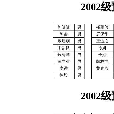
级
2002
陈健健
男
楼望伟
陈鑫
男
罗保华
戴启刚
男
王适之
丁新良
男
徐妍
钱海洋
男
仝娜
黄立业
男
顾林艳
李远
男
黄春燕
徐毅
男
级
2002