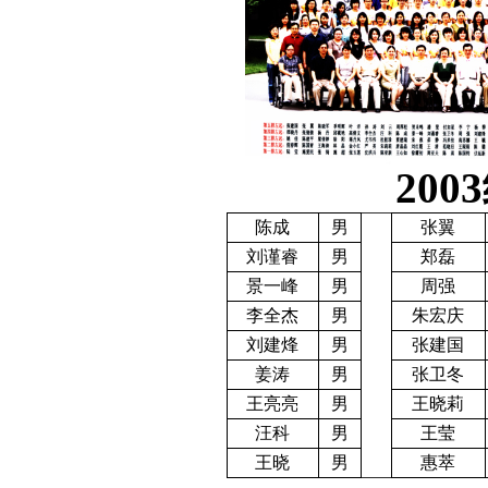
2003
陈成
男
张翼
刘谨睿
男
郑磊
景一峰
男
周强
李全杰
男
朱宏庆
刘建烽
男
张建国
姜涛
男
张卫冬
王亮亮
男
王晓莉
汪科
男
王莹
王晓
男
惠萃