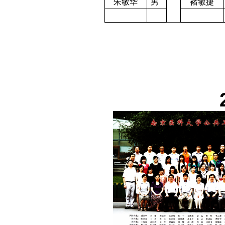
朱敏华
男
褚敏捷