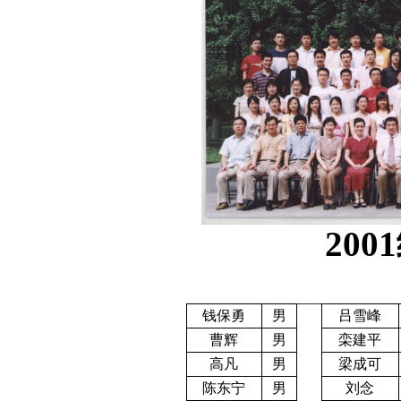
2001
钱保勇
男
吕雪峰
曹辉
男
栾建平
高凡
男
梁成可
陈东宁
男
刘念