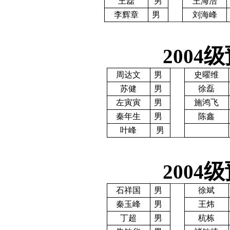
王磊
男
王海浩
李辉章
男
刘海峰
级
2004
周达文
男
史曜维
苏健
男
徐磊
左寅寅
男
施鸿飞
秦年生
男
陈鑫
叶峰
男
级
2004
石祥国
男
徐斌
秦玉峰
男
王炜
丁超
男
杭栋