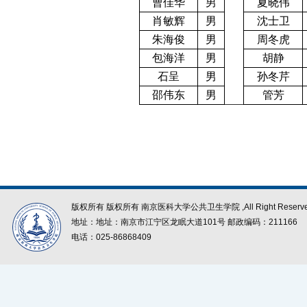
曹佳华
男
夏晓伟
肖敏辉
男
沈士卫
朱海俊
男
周冬虎
包海洋
男
胡静
石呈
男
孙冬芹
邵伟东
男
管芳
版权所有 版权所有 南京医科大学公共卫生学院 ,All Right Reserve
地址：地址：南京市江宁区龙眠大道101号 邮政编码：211166
电话：025-86868409