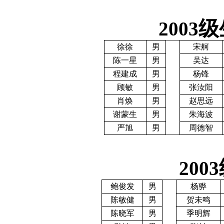
级
2003
徐徐
男
宋舸
陈一星
男
吴达
程建成
男
杨锋
顾敏
男
张汝阳
肖焕
男
赵思远
谢蒙生
男
朱海波
严旭
男
周德智
2003
鲍俊发
男
杨骅
陈敏健
男
贺未鸣
陈晓军
男
季明辉