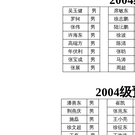
吴玉健
男
席敏东
罗轲
男
徐志鹏
张伟
男
陆沄鹏
许海东
男
徐波
高端方
男
陈清
年伏利
男
张昉
张宝成
男
马涛
张展
男
周超
级
2004
潘善东
男
崔凯
荆燕庆
男
张兆东
施磊
男
王小亮
徐文超
男
徐征东