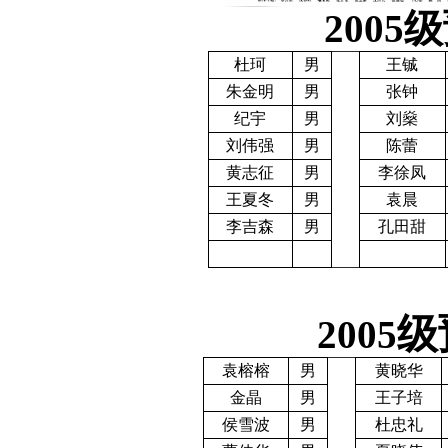
2005
级
杜珂
男
王铖
朱金明
男
张钟
纪宇
男
刘燊
刘伟强
男
陈蕾
黄志征
男
李徐凤
王夏冬
男
袁晨
李吉森
男
孔田甜
级
2005
袁榕榕
男
黄晓华
金晶
男
王子培
侯雪波
男
杜忠礼