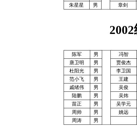
朱星星
男
章剑
2002
陈军
男
冯智
唐卫明
男
贾俊杰
杜阳光
男
李卫国
范小飞
男
王建
戚绪伟
男
吴俊
陆鹏
男
吴炜
苗正
男
吴学元
周帅
男
姚远
周涛
男