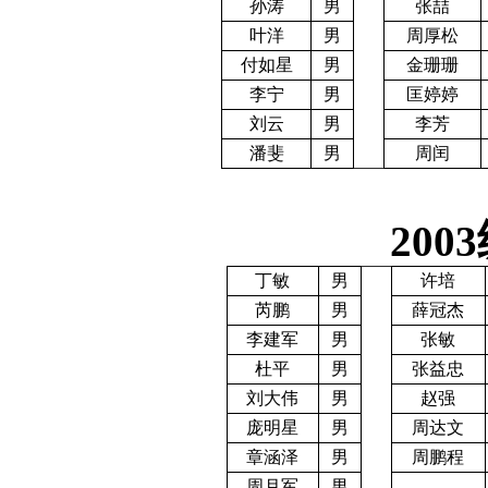
孙涛
男
张喆
叶洋
男
周厚松
付如星
男
金珊珊
李宁
男
匡婷婷
刘云
男
李芳
潘斐
男
周闰
2003
丁敏
男
许培
芮鹏
男
薛冠杰
李建军
男
张敏
杜平
男
张益忠
刘大伟
男
赵强
庞明星
男
周达文
章涵泽
男
周鹏程
周月军
男