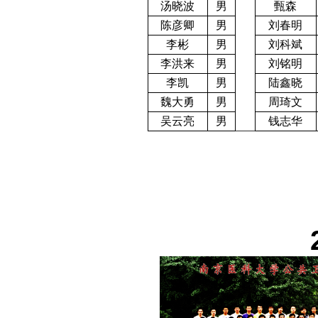
汤晓波
男
甄森
陈彦卿
男
刘春明
李彬
男
刘科斌
李洪来
男
刘铭明
李凯
男
陆鑫晓
魏大勇
男
周琦文
吴云亮
男
钱志华