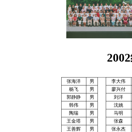
2002
张海洋
男
李大伟
杨飞
男
廖兴付
郭静静
男
刘洋
韩伟
男
沈姚
陶瑞
男
马明
王金塔
男
张森
王善辉
男
张永杰