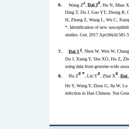
#
#
6.
Wang Z
,
Dai J
, Hu N, Miao 
Ding T, Du J, Gao YT, Zhong R, 
H, Zhang Z, Wang L, Wu C, Xiang
*. Identification of new susceptib
studies. Gut. 2017 Apr;66(4):581-5
#
7.
Dai J
, Shen W, Wen W, Chang 
Du J, Xiang Y, Shu XO, Hu Z, Zhou
using data from genome-wide associ
# *
#
#
8.
Hu Z
, Liu Y
, Zhai X
,
Dai 
He Y, Wang Y, Zhou G, Jia W, Lu J
infection in Han Chinese. Nat Gen