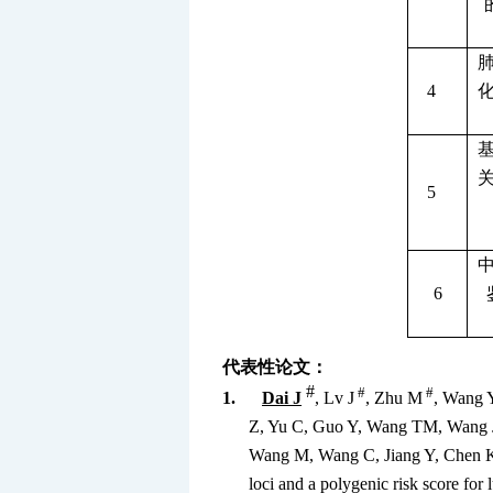
4
5
6
代表性论文：
#
#
#
1.
Dai J
, Lv J
, Zhu M
, Wang 
Z, Yu C, Guo Y, Wang TM, Wang J
Wang M, Wang C, Jiang Y, Chen K,
loci and a polygenic risk score for