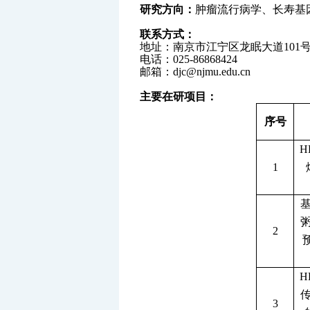
研究方向：
肿瘤流行病学、长寿基
联系方式：
地址：南京市江宁区龙眠大道
101
电话：
025-86868424
邮箱：
djc@njmu.edu.cn
主要在研项目：
序号
H
1
2
H
3