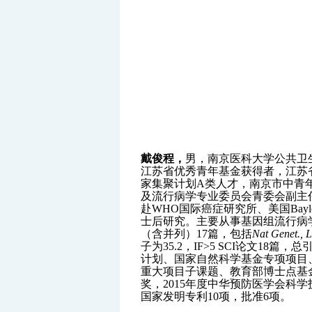
戴俊程，
男，南京医科大学公共卫
江苏省优秀青年基金获得者，江苏
家集聚计划
A
类人才，南京市中青
及流行病学专业委员会青委会副主
赴
WHO
国际癌症研究所、美国
Bayl
士后研究。主要从事基因组流行病
（含并列）
17
篇，包括
Nat Genet., 
子为
35.2
，
IF>5 SCI
论文
18
篇，总
计划、国家自然科学基金专项项目
重大项目子课题、教育部博士点基
奖，
2015
年度中华预防医学会科学
国家发明专利
10
项，批准
6
项。