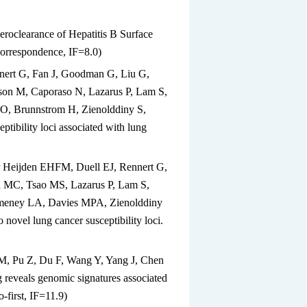
roclearance of Hepatitis B Surface
co
rrespondence
,
IF=8.0)
nert G, Fan J, Goodman G, Liu G,
on M, Caporaso N, Lazarus P, Lam S,
 O, Brunnstrom H, Zienolddiny S,
tibility loci associated with lung
r Heijden EHFM, Duell EJ, Rennert G,
h MC, Tsao MS, Lazarus P, Lam S,
emeney LA, Davies MPA, Zienolddiny
 novel lung cancer susceptibility loci.
 M, Pu Z, Du F, Wang Y, Yang J, Chen
reveals genomic signatures associated
-first,
IF=11.9)