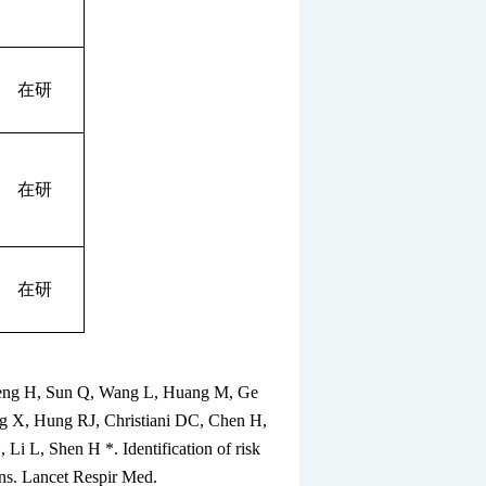
在研
在研
在研
heng H, Sun Q, Wang L, Huang M, Ge
g X, Hung RJ, Christiani DC, Chen H,
 L, Shen H *. Identification of risk
ons.
Lancet Respir Med.