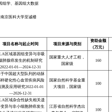
因组学、基因组大数据
号南京医科大学至诚楼
资助金额
项目名称与起止时间
项目来源与类别
（万元）
LA
区域基因组变异与非吸
国家重大人才工程，
烟肺腺癌发生的机制研究
160
国家级
2022-01-01—2024-12-31
基于中国超大型队列的动脉
粥样硬化性心血管疾病风险
国家自然科学基金重
100
预测及应用研究
2022-01-01
大项目
，国家级
—2026-12-31
LA
区域杂合性缺失相关遗
传变异与非小细胞肺癌发生
江苏省自然科学杰出
100