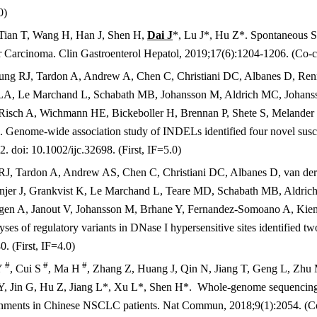
0)
 Tian T, Wang H, Han J, Shen H,
Dai J
*, Lu J*, Hu Z*. Spontaneous Se
ar Carcinoma.
Clin Gastroenterol Hepatol,
2019;17(6):1204-1206. (Co-
ung RJ, Tardon A, Andrew A, Chen C, Christiani DC, Albanes D, Ren
 LA, Le Marchand L, Schabath MB, Johansson M, Aldrich MC, Johanss
Risch A, Wichmann HE, Bickeboller H, Brennan P, Shete S, Melander
 Genome-wide association study of INDELs identified four novel suscep
2. doi: 10.1002/ijc.32698. (First, IF=5.0)
RJ, Tardon A, Andrew AS, Chen C, Christiani DC, Albanes D, van de
jer J, Grankvist K, Le Marchand L, Teare MD, Schabath MB, Aldric
gen A, Janout V, Johansson M, Brhane Y, Fernandez-Somoano A, Ki
es of regulatory variants in DNase I hypersensitive sites identified two
. (First, IF=4.0)
#
#
#
Y
, Cui S
, Ma H
, Zhang Z, Huang J, Qin N, Jiang T, Geng L, Zhu
Y, Jin G, Hu Z, Jiang L*, Xu L*, Shen H*.
Whole-genome sequencing 
onments in Chinese NSCLC patients.
Nat Commun,
2018;9(1):2054. (Co