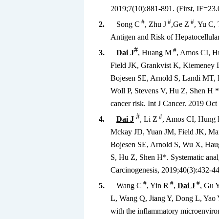
2019;7(10):881-891. (First, IF=23.
#
#
#
2.
Song C
, Zhu J
,Ge Z
, Yu C,
Antigen and Risk of Hepatocellul
#
#
3.
Dai J
, Huang M
, Amos CI, H
Field JK, Grankvist K, Kiemeney
Bojesen SE, Arnold S, Landi MT, 
Woll P, Stevens V, Hu Z, Shen H *.
cancer risk. Int J Cancer. 2019 Oct 
#
#
4.
Dai J
, Li Z
, Amos CI, Hung 
Mckay JD, Yuan JM, Field JK, Man
Bojesen SE, Arnold S, Wu X, Hau
S, Hu Z, Shen H*. Systematic analys
Carcinogenesis,
2019;40(3):432-440
#
#
#
5.
Wang C
, Yin R
,
Dai J
, Gu 
L, Wang Q, Jiang Y, Dong L, Yao 
with the inflammatory microenvir