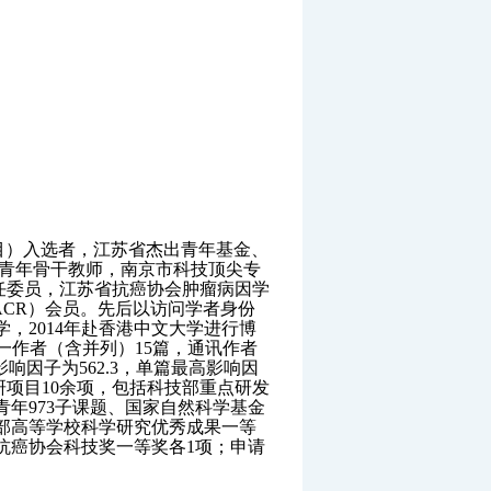
目）入选者，江苏省杰出青年基金、
秀青年骨干教师，南京市科技顶尖专
任委员，江苏省抗癌协会肿瘤病因学
ACR
）会员。先后以访问学者身份
学，
2014
年赴香港中文大学进行博
一作者（含并列）
15
篇，通讯作者
影响因子为
562.3
，单篇最高影响因
研项目
10
余项，包括科技部重点研发
青年
973
子课题、国家自然科学基金
部高等学校科学研究优秀成果一等
抗癌协会科技奖一等奖各
1
项；申请