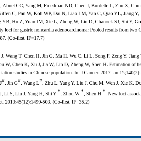
X, Abnet CC, Yang M, Freedman ND, Chen J, Burdette L, Zhu X, C
Giffen C, Pan W, Koh WP, Dai N, Liao LM, Yan C, Qiao YL, Jiang Y
 YB, Hu Z, Yuan JM, Xie L, Zheng W, Lin D, Chanock SJ, Shi Y, Gol
ility loci for gastric noncardia adenocarcinoma: Pooled results from tw
87. (Co-first, IF=17.7)
J, Wang T, Chen H, Jin G, Ma H, Wu C, Li L, Song F, Zeng Y, Jiang
 W, Chen K, Xu J, Jia W, Lin D, Zheng W, Shen H. Estimation of her
ation studies in Chinese population. Int J Cancer. 2017 Jan 15;140(2):
#
#
#
J
, Jin G
, Wang L
, Zhu L, Yang Y, Liu J, Chu M, Wen J, Xie K, 
*
*
*
, Li S, Liu J, Yang H, Shi Y
, Zhou W
, Shen H
. New loci associa
et. 2013;45(12):1499-503.
(Co-first, IF=35.2)