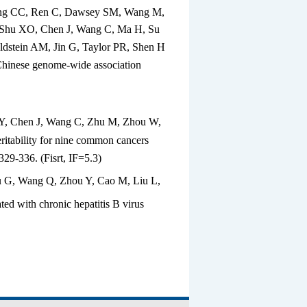
hung CC, Ren C, Dawsey SM, Wang M,
, Shu XO, Chen J, Wang C, Ma H, Su
dstein AM, Jin G, Taylor PR, Shen H
o Chinese genome-wide association
 Y, Chen J, Wang C, Zhu M, Zhou W,
itability for nine common cancers
329-336. (Fisrt, IF=5.3)
Du G, Wang Q, Zhou Y, Cao M, Liu L,
ted with chronic hepatitis B virus