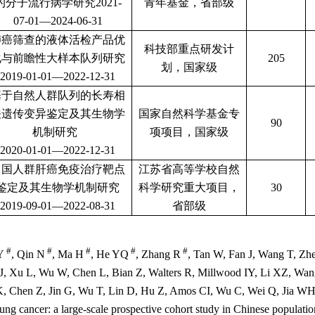
的分子流行病学研究
2021-
青年基金，
省部级
07-01—2024-06-31
肺癌筛查的液体活检产品优
科技部重点研发计
化与前瞻性大样本队列研究
205
划，国家级
2019-01-01—2022-12-31
基于自然人群队列的长寿相
关遗传变异鉴定及其生物学
国家自然科学基金专
90
机制研究
项项目，国家级
2020-01-01—2022-12-31
中国人群肝癌免疫治疗靶点
江苏省高等学校自然
鉴定及其生物学机制研究
科学研究重大项目，
30
2019-09-01—2022-08-31
省部级
#
#
#
#
#
Y
, Qin N
, Ma H
, He YQ
, Zhang R
, Tan W, Fan J, Wang T, Z
, Xu L, Wu W, Chen L, Bian Z, Walters R, Millwood IY, Li XZ, Wan
 Chen Z, Jin G, Wu T, Lin D, Hu Z, Amos CI, Wu C, Wei Q, Jia WH, Li
 lung cancer: a large-scale prospective cohort study in Chinese populati